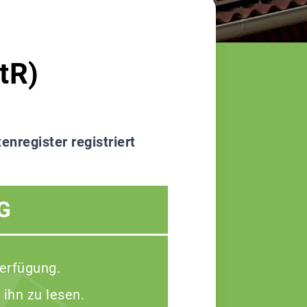
tR)
register registriert
G
Verfügung.
 ihn zu lesen.