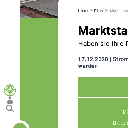
Pfadnavigation
Home
Fürth
Marktstam
Marktst
Haben sie ihre 
17.12.2020 |
Strom
werden
D
Bitte