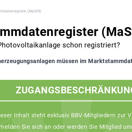
mdatenregister (MaStR)
ammdatenregister (MaS
Photovoltaikanlage schon registriert?
erzeugungsanlagen müssen im Marktstammdaten
ZUGANGSBESCHRÄNKUN
ieser Inhalt steht exklusiv BBV-Mitgliedern zur 
 melden Sie sich an oder werden Sie Mitglied um