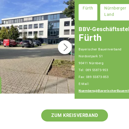
Fürth
Nürnberger
Land
BBV-Geschäftsstel
Fürth
Bayerischer Bauernverband
Nordostpark 51
90411 Nürnberg
Christian Huber
Tel: 089 55873-953
Geschäftsführer
Fax: 089 55873-853
Geschäftsstelle
E-Mail:
Nürnberg
Nuernberg@BayerischerBauern
ZUM KREISVERBAND