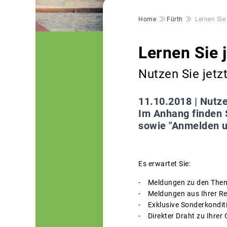
Pfadnavigation
Home
Fürth
Lernen Sie
Lernen Sie 
Nutzen Sie jetz
11.10.2018 |
Nutze
Im Anhang finden S
sowie "Anmelden un
Es erwartet Sie:
- Meldungen zu den Themen
- Meldungen aus Ihrer R
- Exklusive Sonderkondit
- Direkter Draht zu Ihrer 