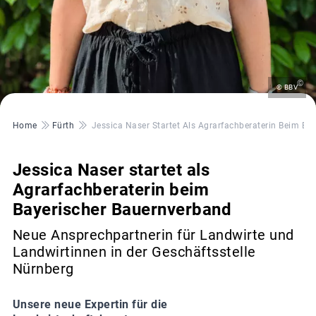
©
© BBV
Pfadnavigation
Home
Fürth
Jessica Naser Startet Als Agrarfachberaterin Beim Ba
Jessica Naser startet als
Agrarfachberaterin beim
Bayerischer Bauernverband
Neue Ansprechpartnerin für Landwirte und
Landwirtinnen in der Geschäftsstelle
Nürnberg
Unsere neue Expertin für die