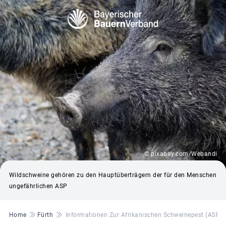
© pixabay.com/Webandi
Wildschweine gehören zu den Hauptüberträgern der für den Menschen
ungefährlichen ASP
Pfadnavigation
Home
Fürth
Informationen Zur Afrikanischen Schweinepest (ASP)