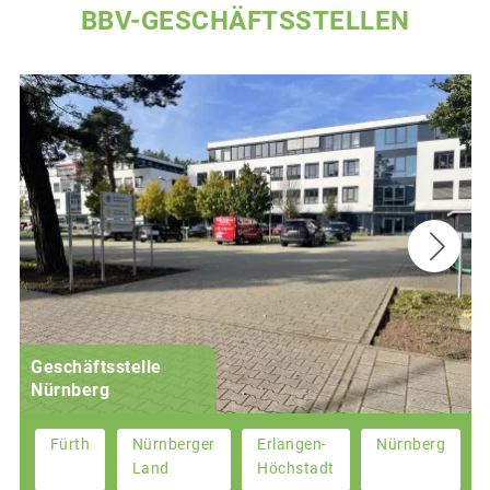
BBV-GESCHÄFTSSTELLEN
Geschäftsstelle
Nürnberg
Fürth
Nürnberger
Erlangen-
Nürnberg
Land
Höchstadt