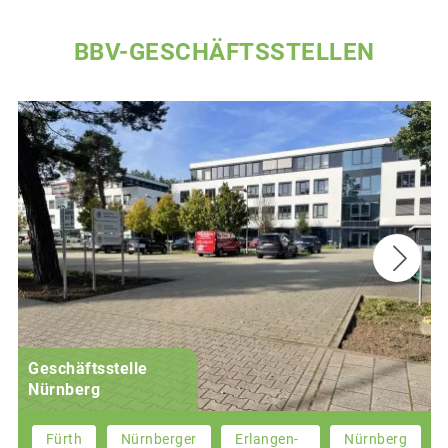
BBV-GESCHÄFTSSTELLEN
Geschäftsstelle
Nürnberg
Fürth
Nürnberger
Erlangen-
Nürnberg