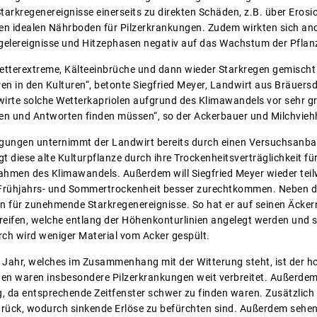
tarkregenereignisse einerseits zu direkten Schäden, z.B. über Erosio
n idealen Nährboden für Pilzerkrankungen. Zudem wirkten sich and
agelereignisse und Hitzephasen negativ auf das Wachstum der Pflan
tterextreme, Kälteeinbrüche und dann wieder Starkregen gemischt 
ren in den Kulturen“, betonte Siegfried Meyer, Landwirt aus Bräuers
rte solche Wetterkapriolen aufgrund des Klimawandels vor sehr gr
llen und Antworten finden müssen“, so der Ackerbauer und Milchviehh
ngungen unternimmt der Landwirt bereits durch einen Versuchsanba
rgt diese alte Kulturpflanze durch ihre Trockenheitsverträglichkeit fü
hmen des Klimawandels. Außerdem will Siegfried Meyer wieder teil
Frühjahrs- und Sommertrockenheit besser zurechtkommen. Neben di
 für zunehmende Starkregenereignisse. So hat er auf seinen Äckern
reifen, welche entlang der Höhenkonturlinien angelegt werden und
ch wird weniger Material vom Acker gespült.
 Jahr, welches im Zusammenhang mit der Witterung steht, ist der h
n waren insbesondere Pilzerkrankungen weit verbreitet. Außerdem 
 da entsprechende Zeitfenster schwer zu finden waren. Zusätzlich b
rück, wodurch sinkende Erlöse zu befürchten sind. Außerdem sehen 