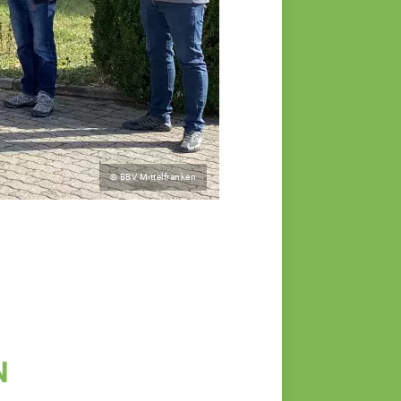
© BBV Mittelfranken
N