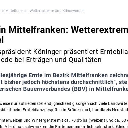
 In Mittelfranken: Wetterextreme Und Klimawandel
in Mittelfranken: Wetterextre
l
räsident Köninger präsentiert Erntebilan
ede bei Erträgen und Qualitäten
diesjährige Ernte im Bezirk Mittelfranken zeichn
t bisher jedoch höchstens durchschnittlich“, ste
rischen Bauernverbandes (BBV) in Mittelfranken
weise nur zufriedenstellend, gleichzeitig sorgen sich viele Landwirte
äsident beim Erntebilanzgespräch in Bräuersdorf, Landkreis Neust
interweizen und Wintergerste mit ca. 70 dt/ha (Weizen) und ca. 63 d
ch. Allerdings schwankten die Erntemengen örtlich sehr stark. Gleich