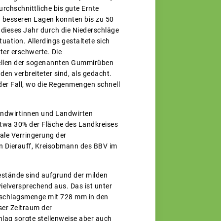
urchschnittliche bis gute Ernte
In besseren Lagen konnten bis zu 50
t dieses Jahr durch die Niederschläge
uation. Allerdings gestaltete sich
ter erschwerte. Die
uellen der sogenannten Gummirüben
den verbreiteter sind, als gedacht.
 der Fall, wo die Regenmengen schnell
Landwirtinnen und Landwirten
etwa 30% der Fläche des Landkreises
ale Verringerung der
gen Dierauff, Kreisobmann des BBV im
Bestände sind aufgrund der milden
elversprechend aus. Das ist unter
derschlagsmenge mit 728 mm in den
ser Zeitraum der
lag sorgte stellenweise aber auch