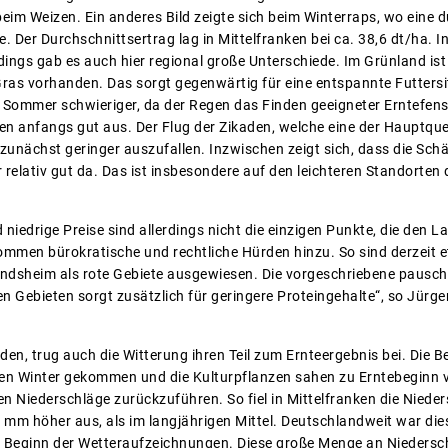
beim Weizen. Ein anderes Bild zeigte sich beim Winterraps, wo eine d
 Der Durchschnittsertrag lag in Mittelfranken bei ca. 38,6 dt/ha. 
rdings gab es auch hier regional große Unterschiede. Im Grünland is
Gras vorhanden. Das sorgt gegenwärtig für eine entspannte Futtersit
Sommer schwieriger, da der Regen das Finden geeigneter Erntefens
n anfangs gut aus. Der Flug der Zikaden, welche eine der Hauptq
 zunächst geringer auszufallen. Inzwischen zeigt sich, dass die Schä
 relativ gut da. Das ist insbesondere auf den leichteren Standorten
niedrige Preise sind allerdings nicht die einzigen Punkte, die den 
mmen bürokratische und rechtliche Hürden hinzu. So sind derzeit 
ndsheim als rote Gebiete ausgewiesen. Die vorgeschriebene pausch
en Gebieten sorgt zusätzlich für geringere Proteingehalte“, so Jür
en, trug auch die Witterung ihren Teil zum Ernteergebnis bei. Die 
n Winter gekommen und die Kulturpflanzen sahen zu Erntebeginn vi
en Niederschläge zurückzuführen. So fiel in Mittelfranken die Nie
 mm höher aus, als im langjährigen Mittel. Deutschlandweit war die
t Beginn der Wetteraufzeichnungen. Diese große Menge an Niedersch