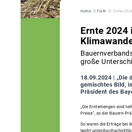
Pfadnavigation
Home
Fürth
Ernte 2024
Ernte 2024 
Klimawande
Bauernverbandsp
große Unterschi
18.09.2024 |
„Die 
gemischtes Bild, is
Präsident des Baye
„Die Erntemengen sind teil
Preise“, so der Bauern-Pr
So waren die Erträge bei W
leicht unterdurchschnittli