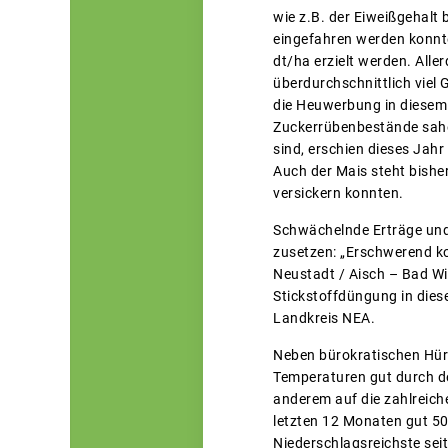
wie z.B. der Eiweißgehalt 
eingefahren werden konnte.
dt/ha erzielt werden. Alle
überdurchschnittlich viel 
die Heuwerbung in diesem 
Zuckerrübenbestände sahe
sind, erschien dieses Jahr
Auch der Mais steht bisher
versickern konnten.
Schwächelnde Erträge und 
zusetzen: „Erschwerend ko
Neustadt / Aisch – Bad Wi
Stickstoffdüngung in dies
Landkreis NEA.
Neben bürokratischen Hürd
Temperaturen gut durch de
anderem auf die zahlreich
letzten 12 Monaten gut 50
Niederschlagsreichste sei