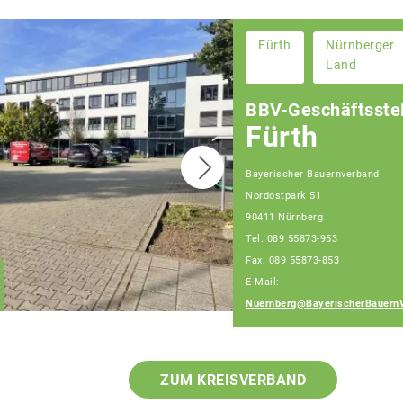
Fürth
Nürnberger
Land
BBV-Geschäftsstel
Fürth
Bayerischer Bauernverband
Nordostpark 51
90411 Nürnberg
Christian Huber
Tel: 089 55873-953
Geschäftsführer
Fax: 089 55873-853
Geschäftsstelle
E-Mail:
Nürnberg
Nuernberg@BayerischerBauern
ZUM KREISVERBAND