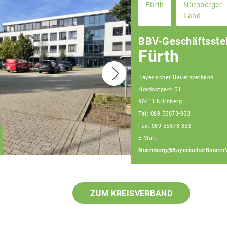
Fürth
Nürnberger
Land
BBV-Geschäftsstel
Fürth
Bayerischer Bauernverband
Nordostpark 51
90411 Nürnberg
Christian Huber
Tel: 089 55873-953
Geschäftsführer
Fax: 089 55873-853
Geschäftsstelle
E-Mail:
Nürnberg
Nuernberg@BayerischerBauern
ZUM KREISVERBAND