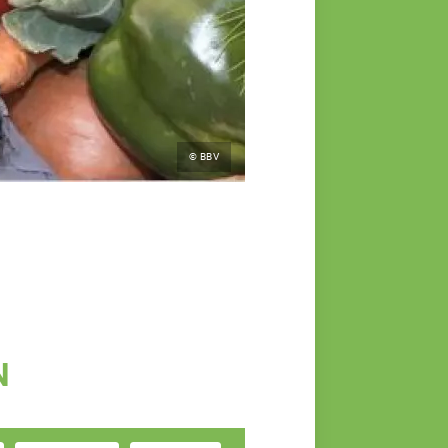
© BBV
N