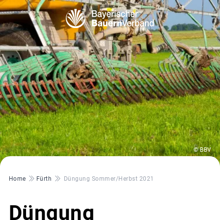
© BBV
Pfadnavigation
Home
Fürth
Düngung Sommer/Herbst 2021
Düngung