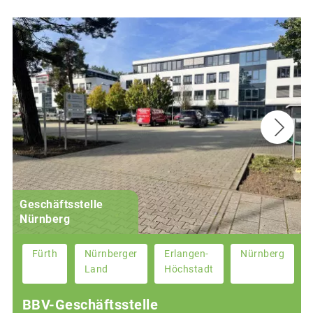
Geschäftsstelle
Nürnberg
Fürth
Nürnberger
Erlangen-
Nürnberg
Land
Höchstadt
BBV-Geschäftsstelle