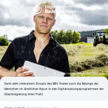
© c_edler-von-rabenstein-fotolia.jpg
Dank dem intensivem Einsatz des BBV finden auch die Belange der
Menschen im ländlichen Raum in den Digitalisierungsprogrammen der
Staatsregierung ihren Platz
Pfadnavigation
Home
Fürth
Digitalbonus - Agrar