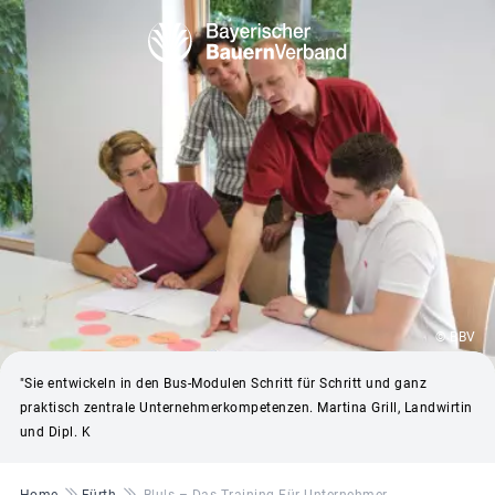
© BBV
"Sie entwickeln in den Bus-Modulen Schritt für Schritt und ganz
praktisch zentrale Unternehmerkompetenzen. Martina Grill, Landwirtin
und Dipl. K
Pfadnavigation
Home
Fürth
B|u|s – Das Training Für Unternehmer