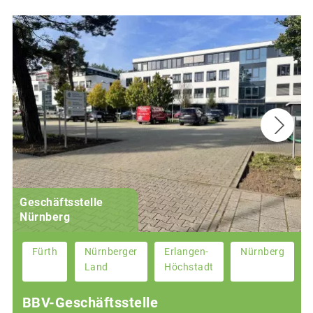
Geschäftsstelle
Nürnberg
Fürth
Nürnberger
Erlangen-
Nürnberg
Land
Höchstadt
BBV-Geschäftsstelle