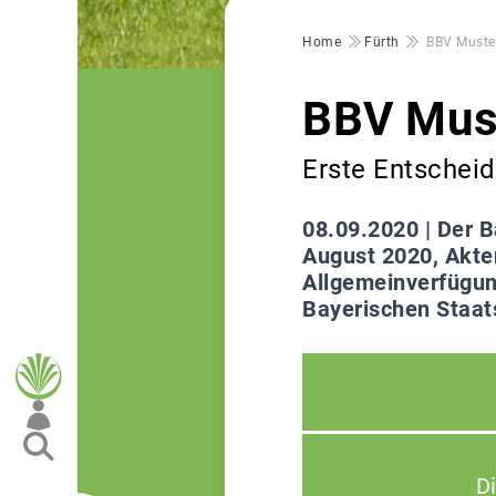
Pfadnavigation
Home
Fürth
BBV Muster
BBV Must
Erste Entscheid
08.09.2020 |
Der B
August 2020, Akte
Allgemeinverfügun
Bayerischen Staat
D