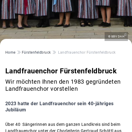
©
© BBV DAH
Pfadnavigation
Home
Fürstenfeldbruck
Landfrauenchor Fürstenfeldbruck
Landfrauenchor Fürstenfeldbruck
Wir möchten Ihnen den 1983 gegründeten
Landfrauenchor vorstellen
2023 hatte der Landfrauenchor sein 40-jähriges
Jubiläum
Über 40 Sängerinnen aus dem ganzen Landkreis sind beim
Landfrauenchor unter der Chorleiterin Gertraud Schöttl aus