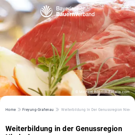
© Michael Röhrich Fotolia.com
Pfadnavigation
Home
Freyung-Grafenau
Weiterbildung In Der Genussregion Niede
Weiterbildung in der Genussregion