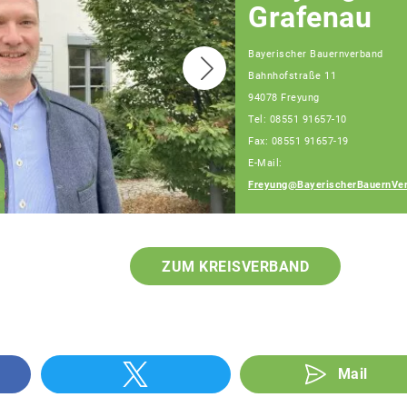
Grafenau
Bayerischer Bauernverband
Bahnhofstraße 11
94078 Freyung
Tel: 08551 91657-10
Fax: 08551 91657-19
E-Mail:
Franz Schiestl
Freyung@BayerischerBauernVer
Fachberater
ZUM KREISVERBAND
Mail