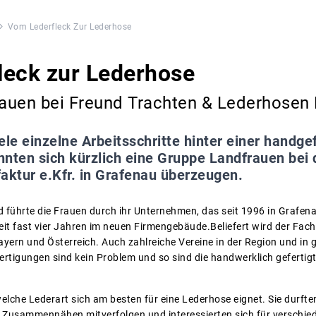
Vom Lederfleck Zur Lederhose
leck zur Lederhose
auen bei Freund Trachten & Lederhosen 
ele einzelne Arbeitsschritte hinter einer handg
nten sich kürzlich eine Gruppe Landfrauen bei 
ktur e.Kfr. in Grafenau überzeugen.
 führte die Frauen durch ihr Unternehmen, das seit 1996 in Grafenau
it fast vier Jahren im neuen Firmengebäude.Beliefert wird der Fach
rn und Österreich. Auch zahlreiche Vereine in der Region und in 
tigungen sind kein Problem und so sind die handwerklich geferti
lche Lederart sich am besten für eine Lederhose eignet. Sie durfte
 Zusammennähen mitverfolgen und interessierten sich für verschie