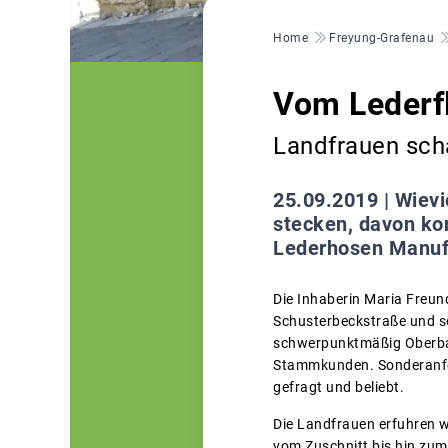
Pfadnavigation
Home
Freyung-Grafenau
Vom Lederf
Landfrauen sch
25.09.2019 |
Wievi
stecken, davon kon
Lederhosen Manufa
Die Inhaberin Maria Freund
Schusterbeckstraße und se
schwerpunktmäßig Oberbaye
Stammkunden. Sonderanfer
gefragt und beliebt.
Die Landfrauen erfuhren we
vom Zuschnitt bis hin zum