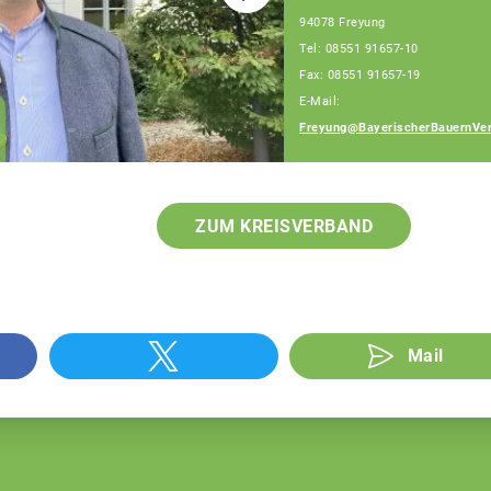
94078 Freyung
Tel: 08551 91657-10
Fax: 08551 91657-19
E-Mail:
Franz Schiestl
Freyung@BayerischerBauernVer
Fachberater
ZUM KREISVERBAND
Mail