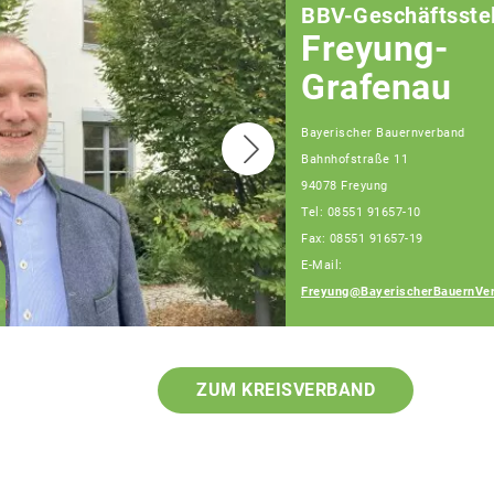
BBV-Geschäftsstel
Freyung-
Grafenau
Bayerischer Bauernverband
Bahnhofstraße 11
94078 Freyung
Tel: 08551 91657-10
Fax: 08551 91657-19
E-Mail:
Franz Schiestl
Freyung@BayerischerBauernVer
Fachberater
ZUM KREISVERBAND