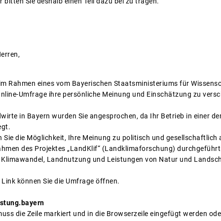
 bitten Sie deshalb einen Teil dazu bei zu tragen.
erren,
 im Rahmen eines vom Bayerischen Staatsministeriums für Wissensc
 Online-Umfrage ihre persönliche Meinung und Einschätzung zu ver
dwirte in Bayern wurden Sie angesprochen, da Ihr Betrieb in einer d
gt.
n Sie die Möglichkeit, Ihre Meinung zu politisch und gesellschaftlic
hmen des Projektes „LandKlif“ (Landklimaforschung) durchgeführt.
limawandel, Landnutzung und Leistungen von Natur und Landscha
Link können Sie die Umfrage öffnen.
stung.bayern
uss die Zeile markiert und in die Browserzeile eingefügt werden od