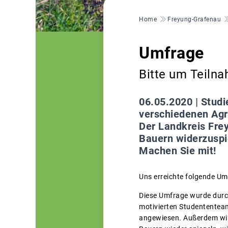
Pfadnavigation
Home
Freyung-Grafenau
Umfrage
Bitte um Teiln
06.05.2020 |
Studi
verschiedenen Ag
Der Landkreis Fre
Bauern widerzuspi
Machen Sie mit!
Uns erreichte folgende Um
Diese Umfrage wurde durch
motivierten Studententeam
angewiesen. Außerdem wird