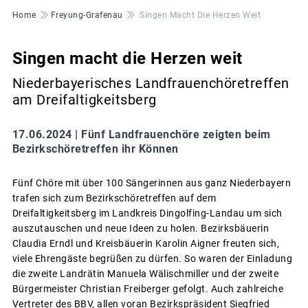
Pfadnavigation
Home
Freyung-Grafenau
Singen Macht Die Herzen Weit
Singen macht die Herzen weit
Niederbayerisches Landfrauenchöretreffen
am Dreifaltigkeitsberg
17.06.2024 |
Fünf Landfrauenchöre zeigten beim
Bezirkschöretreffen ihr Können
Fünf Chöre mit über 100 Sängerinnen aus ganz Niederbayern
trafen sich zum Bezirkschöretreffen auf dem
Dreifaltigkeitsberg im Landkreis Dingolfing-Landau um sich
auszutauschen und neue Ideen zu holen. Bezirksbäuerin
Claudia Erndl und Kreisbäuerin Karolin Aigner freuten sich,
viele Ehrengäste begrüßen zu dürfen. So waren der Einladung
die zweite Landrätin Manuela Wälischmiller und der zweite
Bürgermeister Christian Freiberger gefolgt. Auch zahlreiche
Vertreter des BBV, allen voran Bezirkspräsident Siegfried