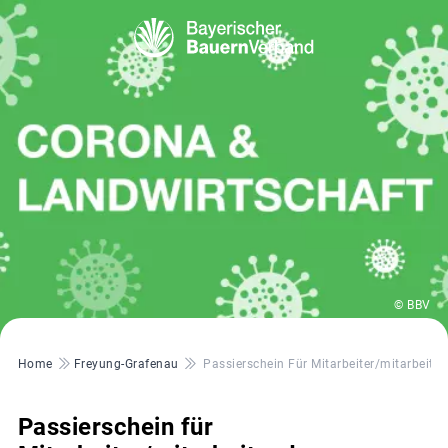
© BBV
Pfadnavigation
Home
Freyung-Grafenau
Passierschein Für Mitarbeiter/mitarbeite
Passierschein für