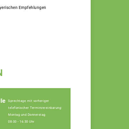
bayerischen Empfehlungen
N
le
Sprechtage mit vorheriger
telefonischer Terminvereinbarung:
Montag und Donnerstag
08:00 - 16:30 Uhr