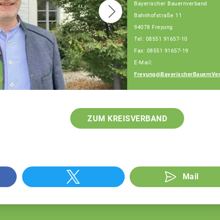
Bayerischer Bauernverband
Bahnhofstraße 11
94078 Freyung
Tel: 08551 91657-10
Fax: 08551 91657-19
E-Mail:
Franz Schiestl
Freyung@BayerischerBauernVer
Fachberater
ZUM KREISVERBAND
Mail