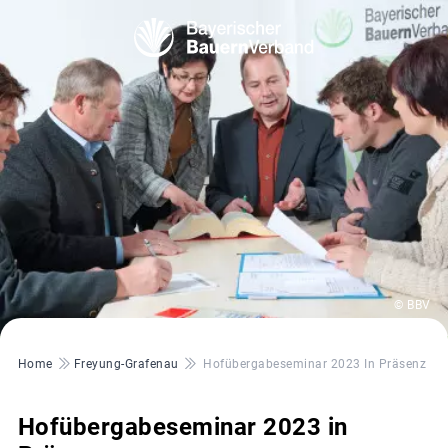
© BBV
Pfadnavigation
Home
Freyung-Grafenau
Hofübergabeseminar 2023 In Präsenz
Hofübergabeseminar 2023 in