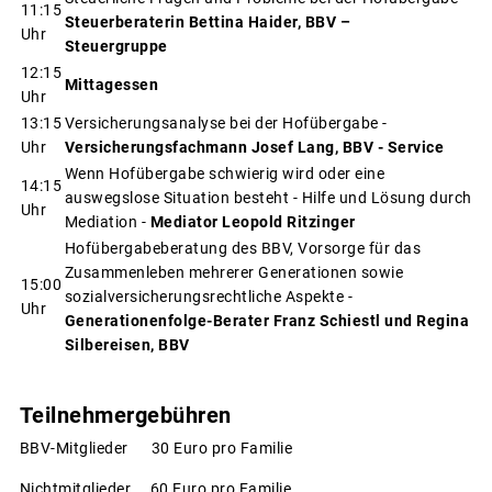
11:15
Steuerberaterin Bettina Haider, BBV –
Uhr
Steuergruppe
12:15
Mittagessen
Uhr
13:15
Versicherungsanalyse bei der Hofübergabe -
Uhr
Versicherungsfachmann
Josef Lang, BBV - Service
Wenn Hofübergabe schwierig wird oder eine
14:15
auswegslose Situation besteht - Hilfe und Lösung durch
Uhr
Mediation -
Mediator Leopold Ritzinger
Hofübergabeberatung des BBV, Vorsorge für das
Zusammenleben mehrerer Generationen sowie
15:00
sozialversicherungsrechtliche Aspekte
-
Uhr
Generationenfolge-Berater Franz Schiestl und Regina
Silbereisen, BBV
Teilnehmergebühren
BBV-Mitglieder 30 Euro pro Familie
Nichtmitglieder 60 Euro pro Familie