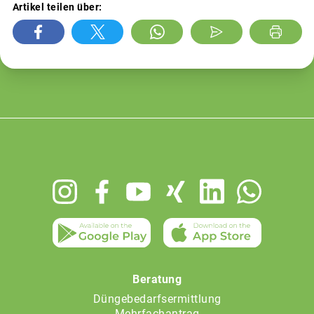
Artikel teilen über:
Footer
menu
Beratung
Düngebedarfsermittlung
Mehrfachantrag