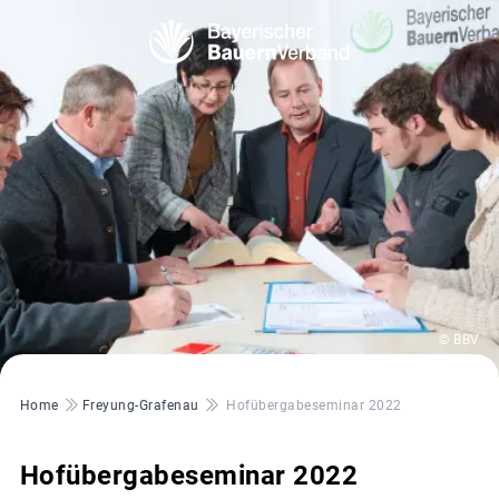
© BBV
Pfadnavigation
Home
Freyung-Grafenau
Hofübergabeseminar 2022
Hofübergabeseminar 2022