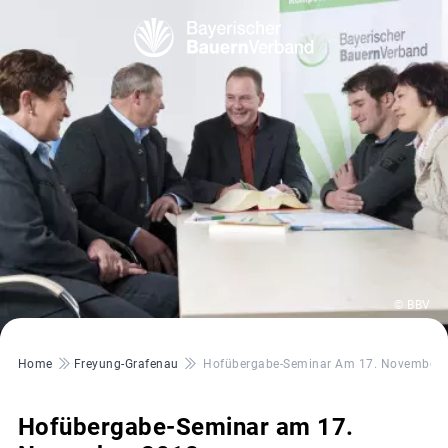
© BBV
Pfadnavigation
Home
Freyung-Grafenau
Hofübergabe-Seminar Am 17. November 
Hofübergabe-Seminar am 17.