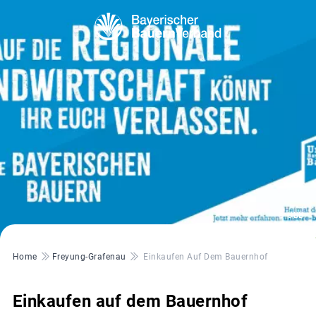
© UBB
Pfadnavigation
Home
Freyung-Grafenau
Einkaufen Auf Dem Bauernhof
Einkaufen auf dem Bauernhof