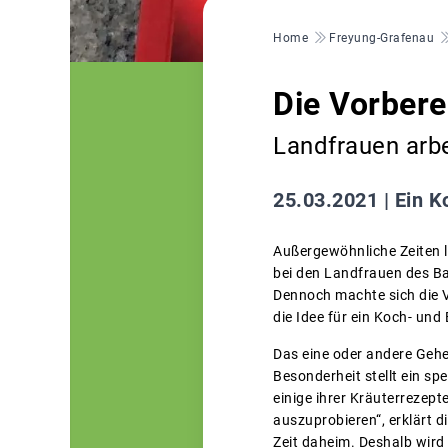
Pfadnavigation
Home
Freyung-Grafenau
Die Vorbere
Landfrauen arb
25.03.2021 |
Ein K
Außergewöhnliche Zeiten l
bei den Landfrauen des B
Dennoch machte sich die V
die Idee für ein Koch- und
Das eine oder andere Gehe
Besonderheit stellt ein sp
einige ihrer Kräuterrezept
auszuprobieren“, erklärt d
Zeit daheim. Deshalb wir