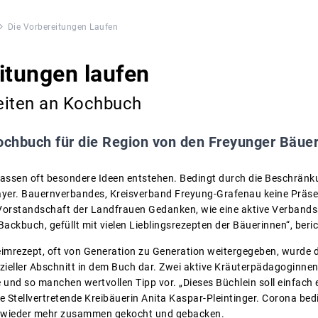
Die Vorbereitungen Laufen
itungen laufen
eiten an Kochbuch
ochbuch für die Region von den Freyunger Bäue
assen oft besondere Ideen entstehen. Bedingt durch die Beschränk
ayer. Bauernverbandes, Kreisverband Freyung-Grafenau keine Präs
orstandschaft der Landfrauen Gedanken, wie eine aktive Verbandsa
 Backbuch, gefüllt mit vielen Lieblingsrezepten der Bäuerinnen“, beri
imrezept, oft von Generation zu Generation weitergegeben, wurde da
ezieller Abschnitt in dem Buch dar. Zwei aktive Kräuterpädagoginnen
e und so manchen wertvollen Tipp vor. „Dieses Büchlein soll einfach
ie Stellvertretende Kreibäuerin Anita Kaspar-Pleintinger. Corona be
d wieder mehr zusammen gekocht und gebacken.