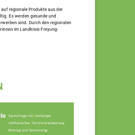
 auf regionale Produkte aus der
ältig. Es werden gesunde und
erwerben sind. Durch den regionalen
erinnen im Landkreis Freyung-
N
le
Sprechtage mit vorheriger
telefonischer Terminvereinbarung:
Montag und Donnerstag