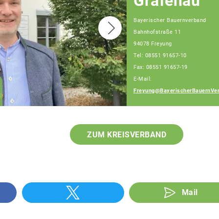
Grafenau
Bayerischer Bauernverband
Bahnhofstraße 11
94078 Freyung
Tel: 08551 91657-10
Fax: 08551 91657-19
E-Mail:
Franz Schiestl
Freyung@BayerischerBauernVer
Fachberater
ZUM KREISVERBAND
Mail