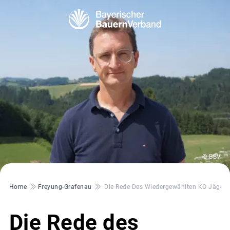
© BBV
Pfadnavigation
Home
Freyung-Grafenau
Die Rede Des Wiedergewählten KO Jäger
Die Rede des