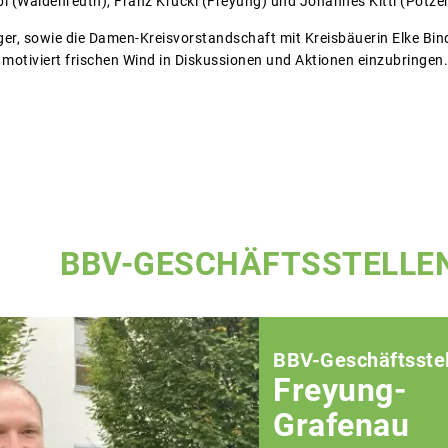
l (Waldenreuth), Franz Krückl (Freyung) und Johannes Kittl (Pötzer
er, sowie die Damen-Kreisvorstandschaft mit Kreisbäuerin Elke Bind
otiviert frischen Wind in Diskussionen und Aktionen einzubringen.
BBV-GESCHÄFTSSTELLE
BBV-Geschäftsstel
Freyung-
Grafenau