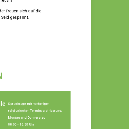
reuth).
er freuen sich auf die
 Seid gespannt.
N
le
Sprechtage mit vorheriger
telefonischer Terminvereinbarung:
Montag und Donnerstag
08:00 - 16:30 Uhr