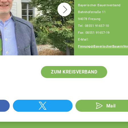
Bayerischer Bauernverband
Bahnhofstraße 11
94078 Freyung
Tel: 08551 91657-10
Fax: 08551 91657-19
E-Mail:
Franz Schiestl
Freyung@BayerischerBauernVer
Fachberater
ZUM KREISVERBAND
Mail