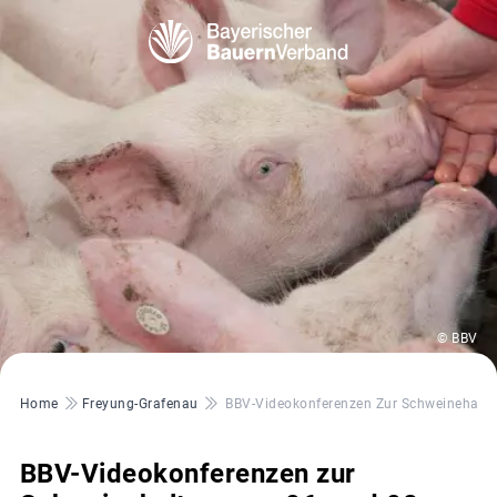
© BBV
Pfadnavigation
Home
Freyung-Grafenau
BBV-Videokonferenzen Zur Schweinehaltu
BBV-Videokonferenzen zur