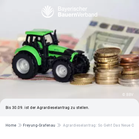
© BBV
Bis 30.09. ist der Agrardieselantrag zu stellen.
Pfadnavigation
Home
Freyung-Grafenau
Agrardieselantrag: So Geht Das Neue Onl