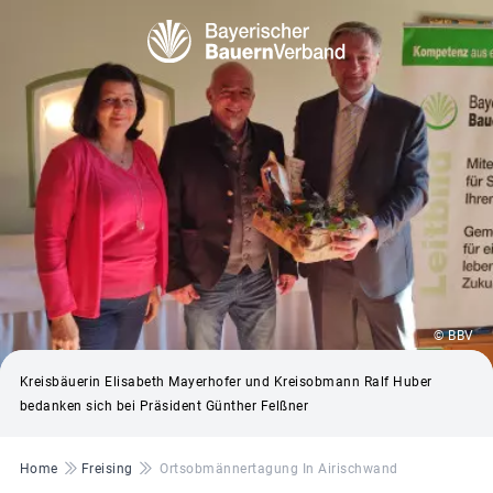
© BBV
Kreisbäuerin Elisabeth Mayerhofer und Kreisobmann Ralf Huber
bedanken sich bei Präsident Günther Felßner
Pfadnavigation
Home
Freising
Ortsobmännertagung In Airischwand