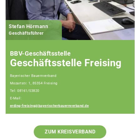
Stefan Hörmann
Geschäftsführer
BBV-Geschäftsstelle
Geschäftsstelle Freising
Bayerischer Bauernverband
Mozartstr. 1, 85354 Freising
Tel: 08161/53820
E-Mail:
erding-freising@bayerischerbauernverband.de
ZUM KREISVERBAND