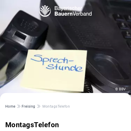
© BBV
Pfadnavigation
Home
Freising
MontagsTelefon
MontagsTelefon