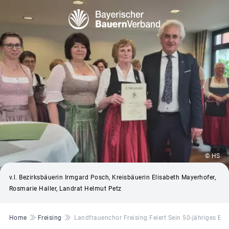
© HS
v.l. Bezirksbäuerin Irmgard Posch, Kreisbäuerin Elisabeth Mayerhofer,
Rosmarie Haller, Landrat Helmut Petz
Pfadnavigation
Home
Freising
Landfrauenchor Freising Feiert Sein 50-jähriges Be