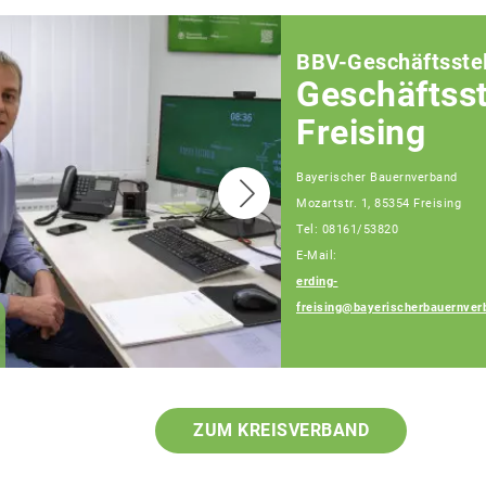
BBV-Geschäftsstel
Geschäftsst
Freising
Bayerischer Bauernverband
Mozartstr. 1, 85354 Freising
Tel: 08161/53820
E-Mail:
erding-
freising@bayerischerbauernver
Alois Obermaier
Fachberater
ZUM KREISVERBAND