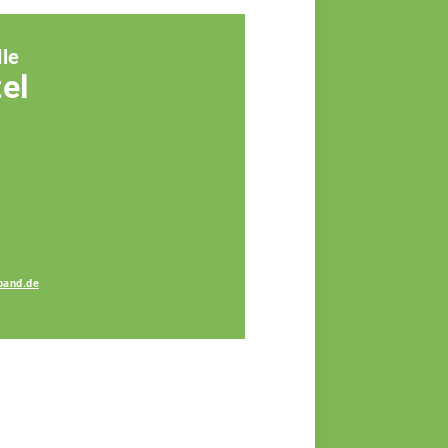
le
elle
band.de
Veronika Eicher
Fachberaterin