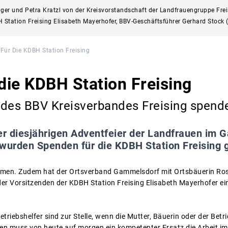
iger und Petra Kratzl von der Kreisvorstandschaft der Landfrauengruppe Freisi
Station Freising Elisabeth Mayerhofer, BBV-Geschäftsführer Gerhard Stock (
 Für Die KDBH Station Freising
 die KDBH Station Freising
 des BBV Kreisverbandes Freising spend
er diesjährigen Adventfeier der Landfrauen im 
urden Spenden für die KDBH Station Freising
en. Zudem hat der Ortsverband Gammelsdorf mit Ortsbäuerin Ros
er Vorsitzenden der KDBH Station Freising Elisabeth Mayerhofer e
etriebshelfer sind zur Stelle, wenn die Mutter, Bäuerin oder der Betri
llen muss von heute auf morgen ein kompetenter Ersatz die Arbeit i