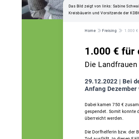
Das Bild zeigt von links: Sabine Schwa
Kreisbäuerin und Vorsitzende der KDBH 
Pfadnavigation
Home
Freising
1.000 €
1.000 € für
Die Landfrauen
29.12.2022 |
Bei d
Anfang Dezember w
Dabei kamen 750 € zusamm
gespendet. Somit konnte d
überreicht werden.
Die Dorfhelferin bzw. der B
Tod ausfällt. In diesen Fä