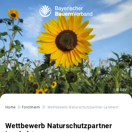
© BBV
Pfadnavigation
Home
Forchheim
Wettbewerb Naturschutzpartner Landwirt
Wettbewerb Naturschutzpartner