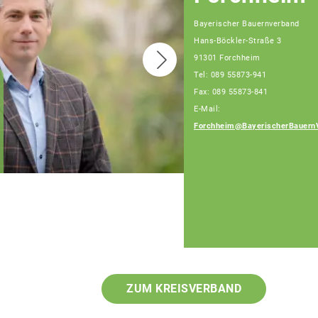
Bayerischer Bauernverband
Hans-Böckler-Straße 3
91301 Forchheim
Tel: 089 55873-941
Fax: 089 55873-841
Joachim Grau,
E-Mail:
Fachberater
Telefon: 089 55873-
Forchheim@BayerischerBauern
472 (Bürotage Mo. -
Fr.)
ZUM KREISVERBAND