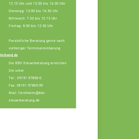
12:15 Uhr und 13:00 bis 16:30 Uhr
Dienstag: 13:00 bis 16:30 Uhr
Mittwoch: 7:30 bis 12:15 Uhr
Freitag: 8:00 bis 12:30 Uhr
Persönliche Beratung gerne nach
Julia Schatz,
Fachberaterin
vorheriger Terminvereinbarung
Telefon: 089 55873-
Verband.de
455 (Bürotage in
Die BBV Steuerberatung erreichen
Forchheim Mi. + Do.)
Sie unter
Tel.: 09191 97800-0
Fax: 09191 97800-99
Mail: forchheim@bbv-
steuerberatung.de