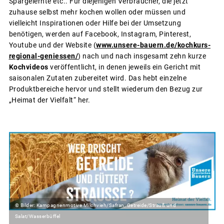
Spargelernte etc.. Für diejenigen Verbraucher, die jetzt
zuhause selbst mehr kochen wollen oder müssen und
vielleicht Inspirationen oder Hilfe bei der Umsetzung
benötigen, werden auf Facebook, Instagram, Pinterest,
Youtube und der Website (
www.unsere-bauern.de/kochkurs-
regional-geniessen/
) nach und nach insgesamt zehn kurze
Kochvideos
veröffentlicht, in denen jeweils ein Gericht mit
saisonalen Zutaten zubereitet wird. Das hebt einzelne
Produktbereiche hervor und stellt wiederum den Bezug zur
„Heimat der Vielfalt“ her.
© Bilder: Kampagnenmotive Milchvieh/Safran, Getreide/Strauß und
Salat/Wasserbüffel