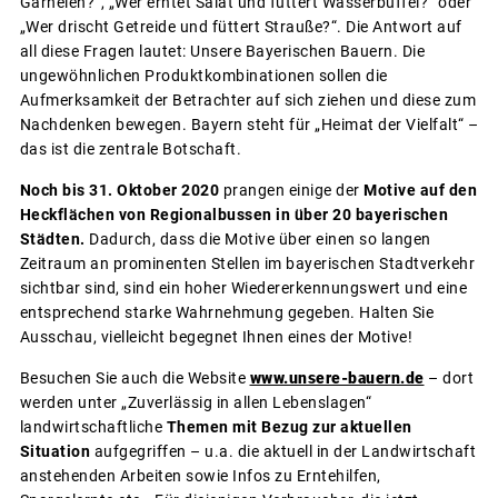
Garnelen?“, „Wer erntet Salat und füttert Wasserbüffel?“ oder
„Wer drischt Getreide und füttert Strauße?“. Die Antwort auf
all diese Fragen lautet: Unsere Bayerischen Bauern. Die
ungewöhnlichen Produktkombinationen sollen die
Aufmerksamkeit der Betrachter auf sich ziehen und diese zum
Nachdenken bewegen. Bayern steht für „Heimat der Vielfalt“ –
das ist die zentrale Botschaft.
Noch bis 31. Oktober 2020
prangen einige der
Motive auf den
Heckflächen von Regionalbussen in über 20 bayerischen
Städten.
Dadurch, dass die Motive über einen so langen
Zeitraum an prominenten Stellen im bayerischen Stadtverkehr
sichtbar sind, sind ein hoher Wiedererkennungswert und eine
entsprechend starke Wahrnehmung gegeben. Halten Sie
Ausschau, vielleicht begegnet Ihnen eines der Motive!
Besuchen Sie auch die Website
www.unsere-bauern.de
– dort
werden unter „Zuverlässig in allen Lebenslagen“
landwirtschaftliche
Themen mit Bezug zur aktuellen
Situation
aufgegriffen – u.a. die aktuell in der Landwirtschaft
anstehenden Arbeiten sowie Infos zu Erntehilfen,