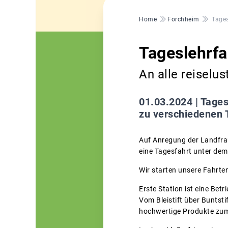
Pfadnavigation
Home
Forchheim
Tages
Tageslehrfa
An alle reiselu
01.03.2024 |
Tages
zu verschiedenen 
Auf Anregung der Landfra
eine Tagesfahrt unter dem 
Wir starten unsere Fahrte
Erste Station ist eine Bet
Vom Bleistift über Buntstif
hochwertige Produkte zum 