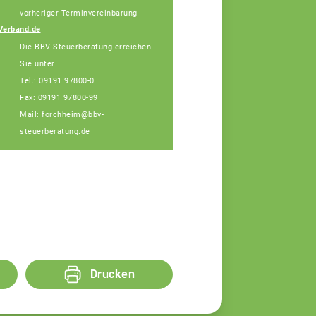
Fachberaterin
vorheriger Terminvereinbarung
Telefon: 089 55873-
Verband.de
455 (Bürotage in
Die BBV Steuerberatung erreichen
Forchheim Mi. + Do.)
Sie unter
Tel.: 09191 97800-0
Fax: 09191 97800-99
Mail: forchheim@bbv-
steuerberatung.de
Drucken