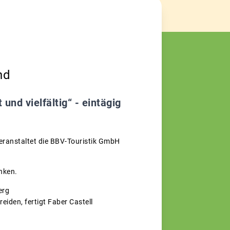
nd
nd vielfältig“ - eintägig
ranstaltet die BBV-Touristik GmbH
nken.
erg
reiden, fertigt Faber Castell