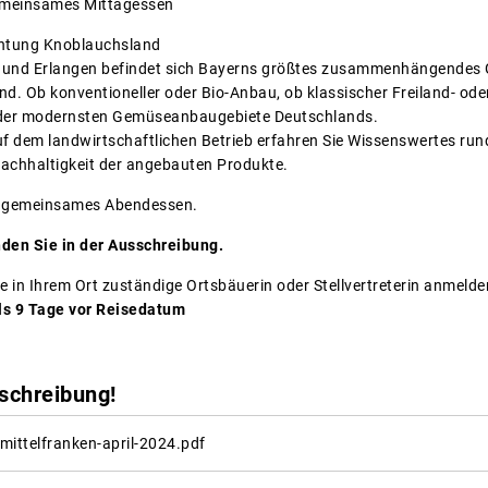
gemeinsames Mittagessen
chtung Knoblauchsland
h und Erlangen befindet sich Bayerns größtes zusammenhängendes
d. Ob konventioneller oder Bio-Anbau, ob klassischer Freiland- o
 der modernsten Gemüseanbaugebiete Deutschlands.
uf dem landwirtschaftlichen Betrieb erfahren Sie Wissenswertes r
achhaltigkeit der angebauten Produkte.
n gemeinsames Abendessen.
nden Sie in der Ausschreibung.
e in Ihrem Ort zuständige Ortsbäuerin oder Stellvertreterin anmelde
ls 9 Tage vor Reisedatum
schreibung!
ittelfranken-april-2024.pdf