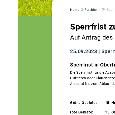
Pfadnavigation
Home
Forchheim
Sperr
Sperrfrist 
Auf Antrag des
25.09.2023 |
Sperr
Sperrfrist in Ober
Die Sperrfrist für die Au
Huftieren oder Klauentier
Aussaat bis zum Ablauf de
Grüne Gebiete:
15. Novem
rote Gebiete:
15. O