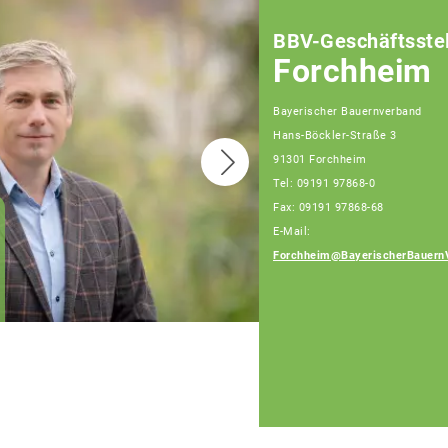
BBV-Geschäftsstel
Forchheim
Bayerischer Bauernverband
Hans-Böckler-Straße 3
91301 Forchheim
Tel: 09191 97868-0
Fax: 09191 97868-68
E-Mail:
Joachim Grau,
Fachberater
Forchheim@BayerischerBauern
Telefon: 09191 97868-
14 (Bürotage Mo. - Fr.)