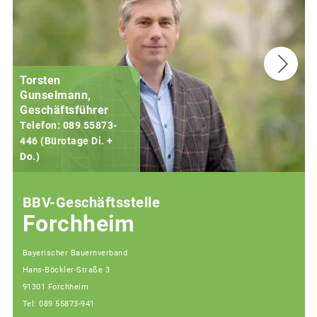
Torsten
Gunselmann,
Geschäftsführer
Telefon: 089 55873-
446 (Bürotage Di. +
Do.)
F
BBV-Geschäftsstelle
Forchheim
Bayerischer Bauernverband
Hans-Böckler-Straße 3
91301 Forchheim
Tel: 089 55873-941