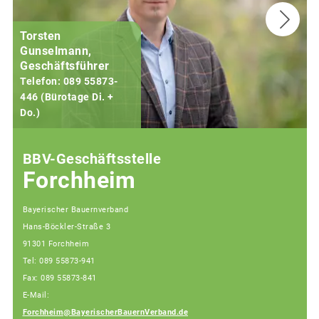
Torsten
Gunselmann,
Geschäftsführer
Telefon: 089 55873-
446 (Bürotage Di. +
Do.)
F
BBV-Geschäftsstelle
Forchheim
Bayerischer Bauernverband
Hans-Böckler-Straße 3
91301 Forchheim
Tel: 089 55873-941
Fax: 089 55873-841
E-Mail:
Forchheim@BayerischerBauernVerband.de