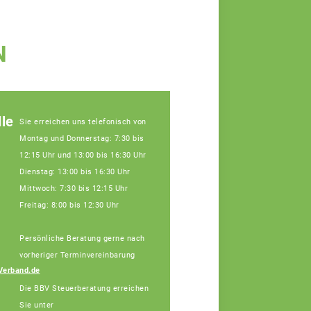
N
le
Sie erreichen uns telefonisch von
Montag und Donnerstag: 7:30 bis
12:15 Uhr und 13:00 bis 16:30 Uhr
Dienstag: 13:00 bis 16:30 Uhr
Mittwoch: 7:30 bis 12:15 Uhr
Freitag: 8:00 bis 12:30 Uhr
Persönliche Beratung gerne nach
Julia Schatz,
Fachberaterin
vorheriger Terminvereinbarung
Telefon: 09191 97868-
Verband.de
15 (Bürotage in
Die BBV Steuerberatung erreichen
Forchheim Mi. + Do.)
Sie unter