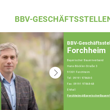
BBV-GESCHÄFTSSTELLE
BBV-Geschäftsstel
Forchheim
Bayerischer Bauernverband
Hans-Böckler-Straße 3
91301 Forchheim
Tel: 09191 97868-0
Fax: 09191 97868-68
E-Mail:
Joachim Grau,
Fachberater
Forchheim@BayerischerBauern
Telefon: 09191 97868-
14 (Bürotage Mo. - Fr.)