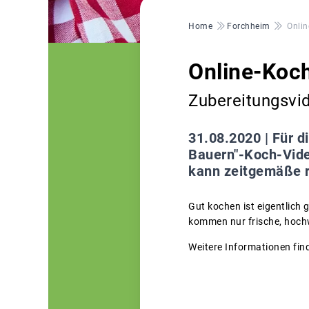
Pfadnavigation
Home
Forchheim
Onlin
Online-Koch
Zubereitungsvi
31.08.2020 |
Für d
Bauern"-Koch-Video
kann zeitgemäße r
Gut kochen ist eigentlich g
kommen nur frische, hochw
Weitere Informationen find