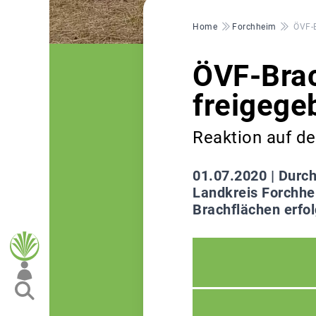
Pfadnavigation
Home
Forchheim
ÖVF-B
ÖVF-Brac
freigege
Reaktion auf d
01.07.2020 |
Durch
Landkreis Forchhe
Brachflächen erfo