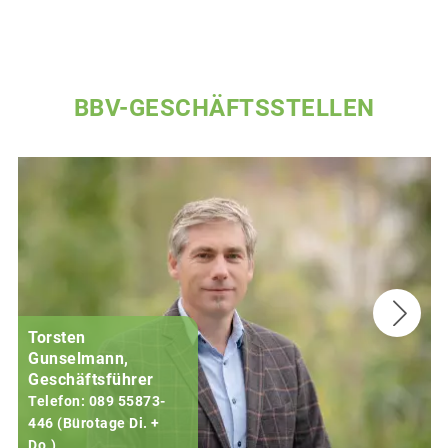
BBV-GESCHÄFTSSTELLEN
Torsten
Gunselmann,
Geschäftsführer
Telefon: 089 55873-
446 (Bürotage Di. +
Do.)
F