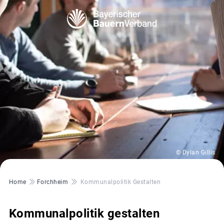
© Dylan Gillis
Pfadnavigation
Home
Forchheim
Kommunalpolitik Gestalten
Kommunalpolitik gestalten