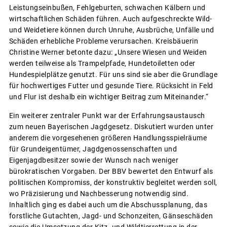
Leistungseinbußen, Fehlgeburten, schwachen Kälbern und
wirtschaftlichen Schäden führen. Auch aufgeschreckte Wild-
und Weidetiere können durch Unruhe, Ausbrüche, Unfälle und
Schäden erhebliche Probleme verursachen. Kreisbäuerin
Christine Werner betonte dazu: „Unsere Wiesen und Weiden
werden teilweise als Trampelpfade, Hundetoiletten oder
Hundespielplätze genutzt. Für uns sind sie aber die Grundlage
für hochwertiges Futter und gesunde Tiere. Rücksicht in Feld
und Flur ist deshalb ein wichtiger Beitrag zum Miteinander.“
Ein weiterer zentraler Punkt war der Erfahrungsaustausch
zum neuen Bayerischen Jagdgesetz. Diskutiert wurden unter
anderem die vorgesehenen größeren Handlungsspielräume
für Grundeigentümer, Jagdgenossenschaften und
Eigenjagdbesitzer sowie der Wunsch nach weniger
bürokratischen Vorgaben. Der BBV bewertet den Entwurf als
politischen Kompromiss, der konstruktiv begleitet werden soll,
wo Präzisierung und Nachbesserung notwendig sind.
Inhaltlich ging es dabei auch um die Abschussplanung, das
forstliche Gutachten, Jagd- und Schonzeiten, Gänseschäden
sowie die Umsetzung der Kitz- und Wildtierrettung in der