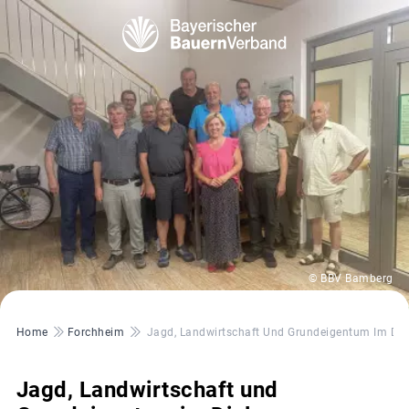
© BBV Bamberg
Pfadnavigation
Home
Forchheim
Jagd, Landwirtschaft Und Grundeigentum Im Dia
Jagd, Landwirtschaft und