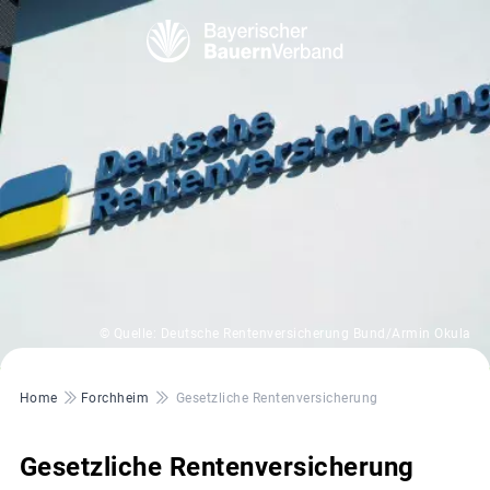
© Quelle: Deutsche Rentenversicherung Bund/Armin Okula
Pfadnavigation
Home
Forchheim
Gesetzliche Rentenversicherung
Gesetzliche Rentenversicherung