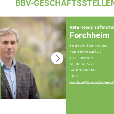
BBV-GESCHÄFTSSTELLE
BBV-Geschäftsstel
Forchheim
Bayerischer Bauernverband
Hans-Böckler-Straße 3
91301 Forchheim
Tel: 089 55873-941
Fax: 089 55873-841
Joachim Grau,
E-Mail:
Fachberater
Telefon: 089 55873-
Forchheim@BayerischerBauern
472 (Bürotage Mo. -
Fr.)