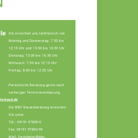
N
le
Sie erreichen uns telefonisch von
Montag und Donnerstag: 7:30 bis
12:15 Uhr und 13:00 bis 16:30 Uhr
Dienstag: 13:00 bis 16:30 Uhr
Mittwoch: 7:30 bis 12:15 Uhr
Freitag: 8:00 bis 12:30 Uhr
Persönliche Beratung gerne nach
Julia Schatz,
Fachberaterin
vorheriger Terminvereinbarung
Telefon: 089 55873-
Verband.de
455 (Bürotage in
Die BBV Steuerberatung erreichen
Forchheim Mi. + Do.)
Sie unter
Tel.: 09191 97800-0
Fax: 09191 97800-99
Mail: forchheim@bbv-