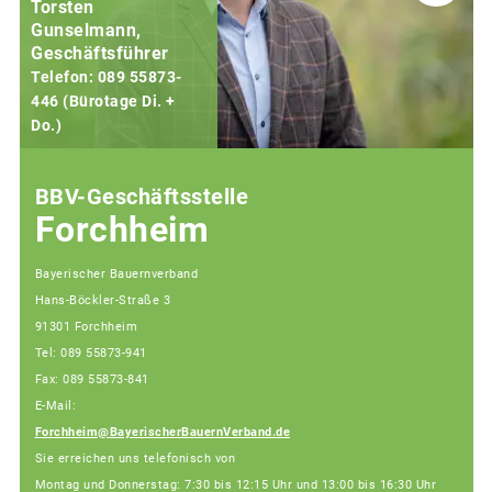
Torsten
Gunselmann,
Geschäftsführer
Telefon: 089 55873-
446 (Bürotage Di. +
Do.)
F
BBV-Geschäftsstelle
Forchheim
Bayerischer Bauernverband
Hans-Böckler-Straße 3
91301 Forchheim
Tel: 089 55873-941
Fax: 089 55873-841
E-Mail:
Forchheim@BayerischerBauernVerband.de
Sie erreichen uns telefonisch von
Montag und Donnerstag: 7:30 bis 12:15 Uhr und 13:00 bis 16:30 Uhr