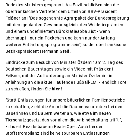
Rede des Ministers gespannt. Als Fazit schließen sich die
oberfränkischen Vertreter dem Urteil von BBV-Präsident
Felßner an! "Das sogenannte Agrarpaket der Bundesregierung
mit dem geplanten Gewinnausgleich, den Weidetierprämien
und einem undefiniertem Bürokratieabbau ist - wenn
überhaupt - nur ein Päckchen und kann nur der Anfang
weiterer Entlastungsprogramme sein", so der oberfränkische
Bezirkspräsident Hermann Greif.
Eindrücke zum Besuch von Minister Özdemir am 2. Tag des
Deutschen Bauerntages sowie ein Video mit Präsident
Felßner, mit der Aufforderung an Minister Özdemir - in
Anlehnung an die aktuell laufende Fußball-EM - endlich Tore
zu schießen, finden Sie
hier
!
"Statt Entlastungen für unsere bäuerlichen Familienbetriebe
zu schaffen, zieht die Ampel die Daumenschrauben bei den
Bäuerinnen und Bauern weiter an, wie etwa im neuen
Tierschutzgesetz, das vor allem die Anbindehaltung trifft ",
kritisiert Bezirksbäuerin Beate Opel. Auch bei der
Stoffstrombilanz sind keine spürbaren Entlastungen