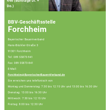
446 (Bürotage Di. +
Do.)
F
BBV-Geschäftsstelle
Forchheim
Bayerischer Bauernverband
Hans-Böckler-Straße 3
91301 Forchheim
Tel: 089 55873-941
Fax: 089 55873-841
E-Mail:
Forchheim@BayerischerBauernVerband.de
Sie erreichen uns telefonisch von
Montag und Donnerstag: 7:30 bis 12:15 Uhr und 13:00 bis 16:30 Uhr
Dienstag: 13:00 bis 16:30 Uhr
Mittwoch: 7:30 bis 12:15 Uhr
Freitag: 8:00 bis 12:30 Uhr