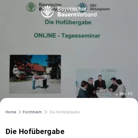
© BBV FO
Pfadnavigation
Home
Forchheim
Die Hofübergabe
Die Hofübergabe