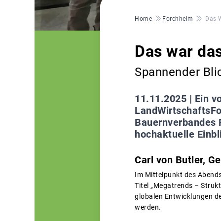
Pfadnavigation
Home
Forchheim
Das 
Das war da
Spannender Bli
11.11.2025 |
Ein v
LandWirtschaftsFo
Bauernverbandes F
hochaktuelle Einbl
Carl von Butler, 
Im Mittelpunkt des Abends
Titel „Megatrends – Struk
globalen Entwicklungen d
werden.