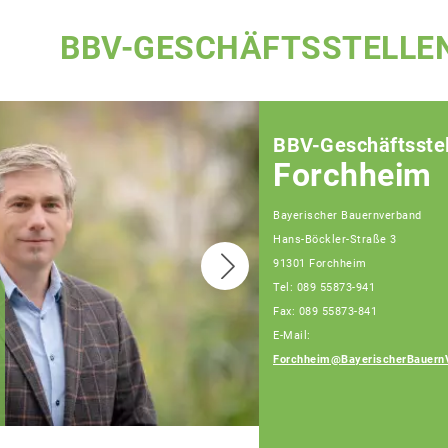
BBV-GESCHÄFTSSTELLE
BBV-Geschäftsstel
Forchheim
Bayerischer Bauernverband
Hans-Böckler-Straße 3
91301 Forchheim
Tel: 089 55873-941
Fax: 089 55873-841
Joachim Grau,
E-Mail:
Fachberater
Telefon: 089 55873-
Forchheim@BayerischerBauern
472 (Bürotage Mo. -
Fr.)