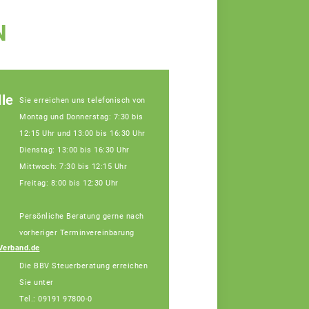
N
le
Sie erreichen uns telefonisch von
Montag und Donnerstag: 7:30 bis
12:15 Uhr und 13:00 bis 16:30 Uhr
Dienstag: 13:00 bis 16:30 Uhr
Mittwoch: 7:30 bis 12:15 Uhr
Freitag: 8:00 bis 12:30 Uhr
Persönliche Beratung gerne nach
Julia Schatz,
Fachberaterin
vorheriger Terminvereinbarung
Telefon: 089 55873-
Verband.de
455 (Bürotage in
Die BBV Steuerberatung erreichen
Forchheim Mi. + Do.)
Sie unter
Tel.: 09191 97800-0